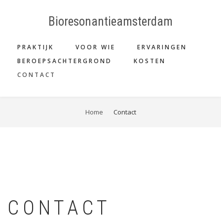
Skip
to
Bioresonantieamsterdam
main
MAIN
content
PRAKTIJK
VOOR WIE
ERVARINGEN
NAVIGATION
BEROEPSACHTERGROND
KOSTEN
CONTACT
BREADCRUMB
Home
Contact
CONTACT