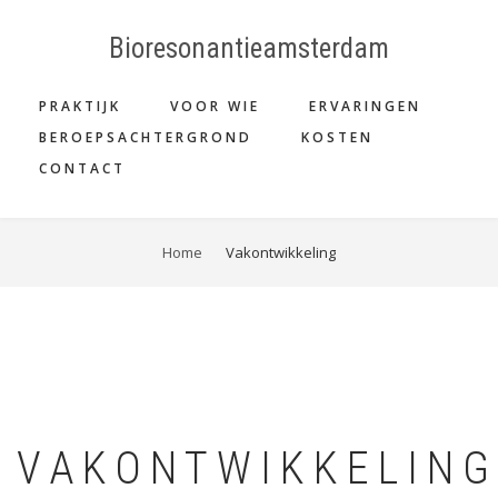
Skip
to
Bioresonantieamsterdam
main
MAIN
content
PRAKTIJK
VOOR WIE
ERVARINGEN
NAVIGATION
BEROEPSACHTERGROND
KOSTEN
CONTACT
BREADCRUMB
Home
Vakontwikkeling
VAKONTWIKKELING